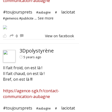
communication-aubagne
#toujoursprets
laciotat
#aubagne
#
...
See more
#gemenos
#publicite
0
View on facebook
3Dpolystyrène
5 years ago
Il fait froid, on est là !
Il fait chaud, on est là !
Bref, on est là !!!
https://agence-sgk.fr/contact-
communication-aubagne
#toujoursprets
laciotat
#aubagne
#