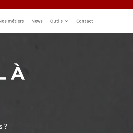
Nos métiers
News
Outils
Contact
L À
s ?