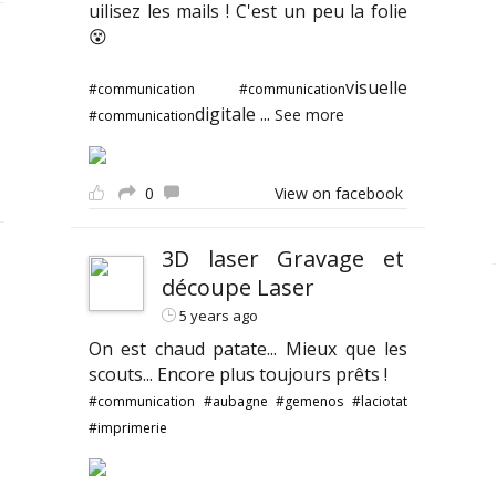
uilisez les mails ! C'est un peu la folie
😵
visuelle
#communication
#communication
digitale
...
See more
#communication
0
View on facebook
3D laser Gravage et
découpe Laser
5 years ago
On est chaud patate... Mieux que les
scouts... Encore plus toujours prêts !
#communication
#aubagne
#gemenos
#laciotat
#imprimerie