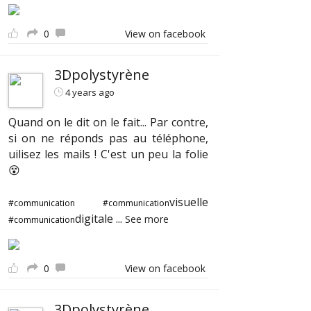
0
View on facebook
3Dpolystyrène
4 years ago
Quand on le dit on le fait... Par contre,
si on ne réponds pas au téléphone,
uilisez les mails ! C'est un peu la folie
😵
visuelle
#communication
#communication
digitale
...
See more
#communication
0
View on facebook
3Dpolystyrène