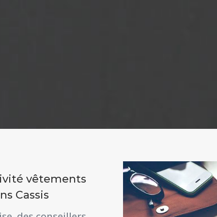
ivité vêtements
ons Cassis
se, des conseillers,