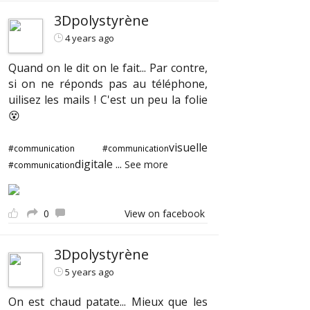
3Dpolystyrène
4 years ago
Quand on le dit on le fait... Par contre,
si on ne réponds pas au téléphone,
uilisez les mails ! C'est un peu la folie
😵
visuelle
#communication
#communication
digitale
...
See more
#communication
0
View on facebook
3Dpolystyrène
5 years ago
On est chaud patate... Mieux que les