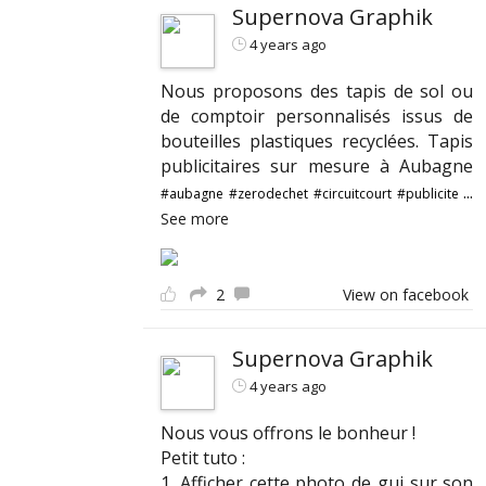
Supernova Graphik
4 years ago
Nous proposons des tapis de sol ou
de comptoir personnalisés issus de
bouteilles plastiques recyclées. Tapis
publicitaires sur mesure à Aubagne
...
#aubagne
#zerodechet
#circuitcourt
#publicite
See more
2
View on facebook
Supernova Graphik
4 years ago
Nous vous offrons le bonheur !
Petit tuto :
1. Afficher cette photo de gui sur son