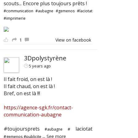
scouts... Encore plus toujours prêts !
#communication
#aubagne
#gemenos
#laciotat
#imprimerie
1
View on facebook
3Dpolystyrène
5 years ago
Il fait froid, on est là !
Il fait chaud, on est là !
Bref, on est là !!!
https://agence-sgk.fr/contact-
communication-aubagne
#toujoursprets
laciotat
#aubagne
#
...
See more
#gemenos
#publicite