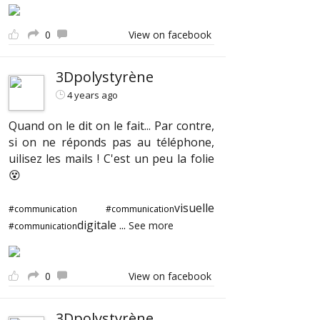
0
View on facebook
3Dpolystyrène
4 years ago
Quand on le dit on le fait... Par contre,
si on ne réponds pas au téléphone,
uilisez les mails ! C'est un peu la folie
😵
visuelle
#communication
#communication
digitale
...
See more
#communication
0
View on facebook
3Dpolystyrène