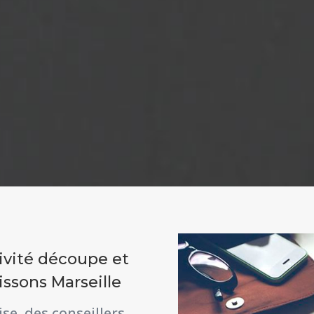
ivité découpe et
issons Marseille
se, des conseillers,