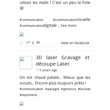
uilisez les mails ! C'est un peu la folie
😵
visuelle
#communication
#communication
digitale
...
See more
#communication
0
View on facebook
3D laser Gravage et
découpe Laser
5 years ago
On est chaud patate... Mieux que les
scouts... Encore plus toujours prêts !
#communication
#aubagne
#gemenos
#laciotat
#imprimerie