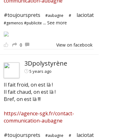
communication-aubagne
#toujoursprets
laciotat
#aubagne
#
...
See more
#gemenos
#publicite
0
View on facebook
3Dpolystyrène
5 years ago
Il fait froid, on est là !
Il fait chaud, on est là !
Bref, on est là !!!
https://agence-sgk.fr/contact-
communication-aubagne
#toujoursprets
laciotat
#aubagne
#