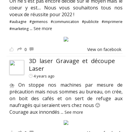
On ne s'est pas encore décidé sur le moyen mais le
coeur y est.... Nous vous souhaitons tous nos
voeux de réussite pour 2022 !
#aubagne
#gemenos
#communication
#publicite
#imprimerie
...
See more
#marketing
0
View on facebook
3D laser Gravage et découpe
Laser
4 years ago
⛈ On stoppe nos machines par mesure de
précaution mais nous sommes au bureau, on crée,
on boit des cafés et on sert de refuge aux
naufragés qui seraient vers chez nous 🙂
Courage aux innondés
...
See more