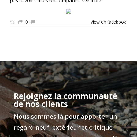
pas savoir... mais on compatit
...
See more
0
View on facebook
Rejoignez la communauté
de nos clients
Nous sommes là pour apporter un
regard neuf, extérieur et critique