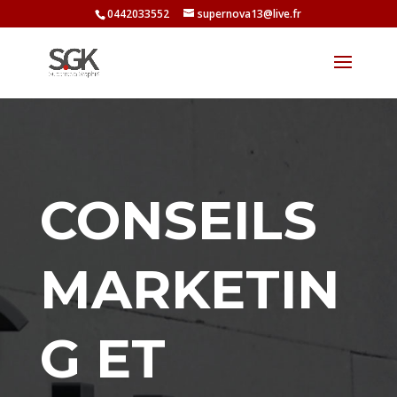
0442033552
supernova13@live.fr
CONSEILS
MARKETIN
G ET