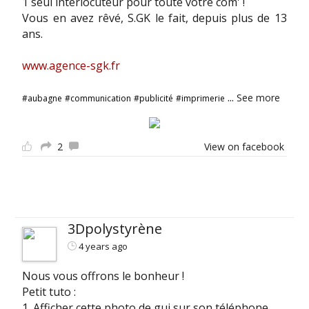
1 seul interlocuteur pour toute votre com' !
Vous en avez rêvé, S.GK le fait, depuis plus de 13
ans.
www.agence-sgk.fr
...
See more
#aubagne
#communication
#publicité
#imprimerie
2
View on facebook
3Dpolystyrène
4 years ago
Nous vous offrons le bonheur !
Petit tuto :
1. Afficher cette photo de gui sur son téléphone