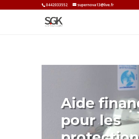
0442033552
supernova13@live.fr
Aide finan
pour les
protection