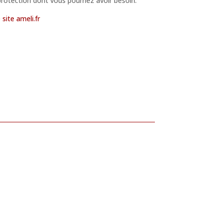
protection dont vous pourriez avoir besoin.
e site ameli.fr