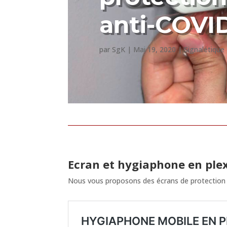
anti-COVI
par
SgK
|
Mai 19, 2020
|
Signalétique
Ecran et hygiaphone en ple
Nous vous proposons des écrans de protection 